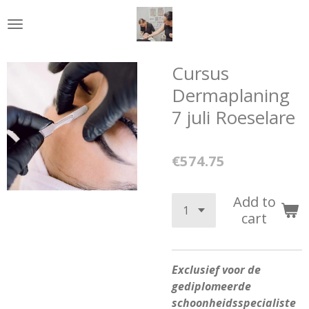
Skip
to
main
content
Cursus
Dermaplaning
7 juli Roeselare
€574.75
Add to
cart
Exclusief voor de
gediplomeerde
schoonheidsspecialiste