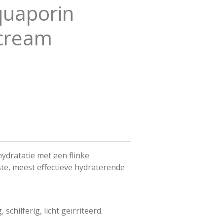
quaporin
 cream
dratatie met een flinke
te, meest effectieve hydraterende
 schilferig, licht geïrriteerd.