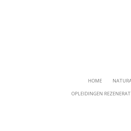
Skip
to
main
content
HOME
NATURA
OPLEIDINGEN REZENERAT