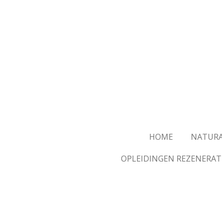
Skip
to
main
content
HOME
NATURA
OPLEIDINGEN REZENERAT