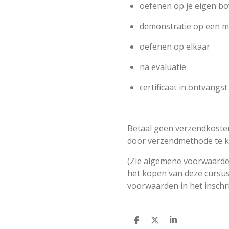
oefenen op je eigen b
demonstratie op een m
oefenen op elkaar
na evaluatie
certificaat in ontvangs
Betaal geen verzendkosten
door verzendmethode te k
(Zie algemene voorwaarden
het kopen van deze cursu
voorwaarden in het inschri
S
S
S