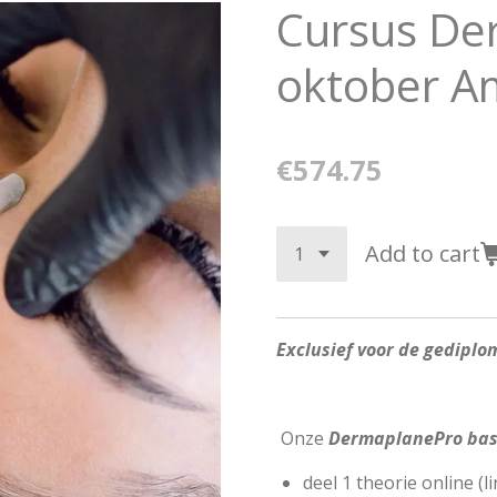
Cursus De
oktober 
€574.75
Add to cart
Exclusief voor de gedipl
Onze
DermaplanePro basi
deel 1 theorie online (