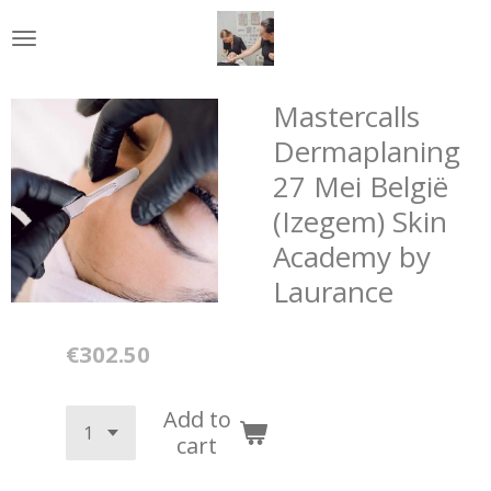
Skip
to
main
content
Mastercalls
Dermaplaning
27 Mei België
(Izegem) Skin
Academy by
Laurance
€302.50
Add to
cart