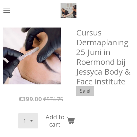
Skip
to
main
content
Cursus
Dermaplaning
25 Juni in
Roermond bij
Jessyca Body &
Face institute
Sale!
€399.00
€574.75
Add to
cart