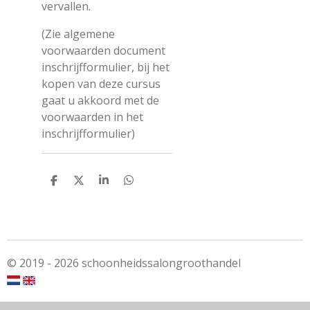
vervallen.
(Zie algemene
voorwaarden document
inschrijfformulier, bij het
kopen van deze cursus
gaat u akkoord met de
voorwaarden in het
inschrijfformulier)
S
S
S
S
h
h
h
h
a
a
a
a
r
r
r
r
e
e
e
e
© 2019 - 2026 schoonheidssalongroothandel