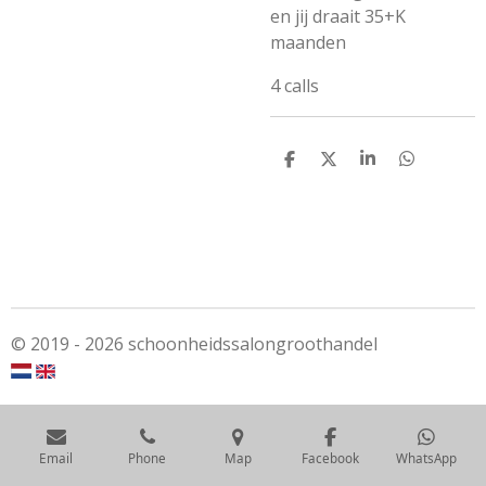
en jij draait 35+K
maanden
4 calls
S
S
S
S
h
h
h
h
a
a
a
a
r
r
r
r
e
e
e
e
© 2019 - 2026 schoonheidssalongroothandel
Email
Phone
Map
Facebook
WhatsApp