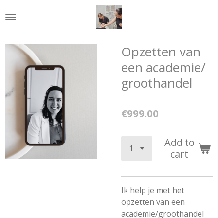
Skip
to
main
content
Opzetten van
een academie/
groothandel
€999.00
Add to
cart
Ik help je met het
opzetten van een
academie/groothandel