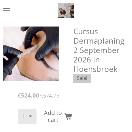
Skip
to
main
content
Cursus
Dermaplaning
2 September
2026 in
Hoensbroek
Sale!
€524.00
€574.75
Add to
cart