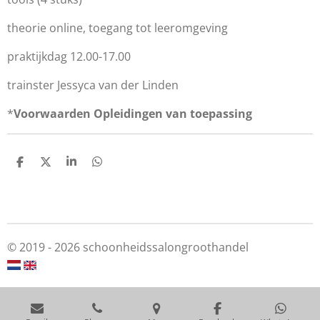
theorie online, toegang tot leeromgeving
praktijkdag 12.00-17.00
trainster Jessyca van der Linden
*
Voorwaarden Opleidingen van toepassing
S
S
S
S
h
h
h
h
a
a
a
a
r
r
r
r
e
e
e
e
© 2019 - 2026 schoonheidssalongroothandel