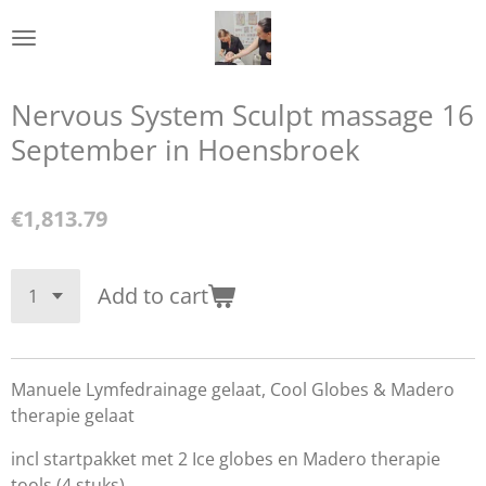
Skip
to
main
content
Nervous System Sculpt massage 16
September in Hoensbroek
€1,813.79
Add to cart
Manuele Lymfedrainage gelaat, Cool Globes & Madero
therapie gelaat
incl startpakket met 2 Ice globes en Madero therapie
tools (4 stuks)