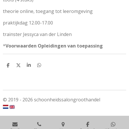
theorie online, toegang tot leeromgeving
praktijkdag 12.00-17.00
trainster Jessyca van der Linden
*
Voorwaarden Opleidingen van toepassing
S
S
S
S
h
h
h
h
a
a
a
a
r
r
r
r
e
e
e
e
© 2019 - 2026 schoonheidssalongroothandel