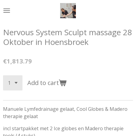
Skip
to
main
content
Nervous System Sculpt massage 28
Oktober in Hoensbroek
€1,813.79
Add to cart
Manuele Lymfedrainage gelaat, Cool Globes & Madero
therapie gelaat
incl startpakket met 2 Ice globes en Madero therapie
tools (4 stuks)