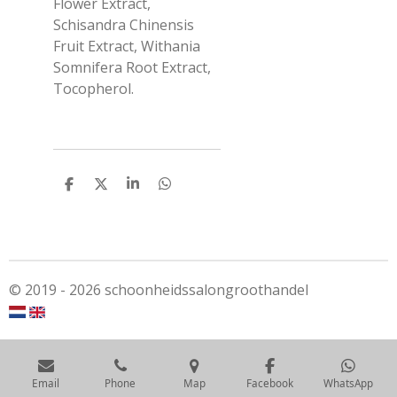
Flower Extract,
Schisandra Chinensis
Fruit Extract, Withania
Somnifera Root Extract,
Tocopherol.
S
S
S
S
h
h
h
h
a
a
a
a
r
r
r
r
e
e
e
e
© 2019 - 2026 schoonheidssalongroothandel
Email
Phone
Map
Facebook
WhatsApp