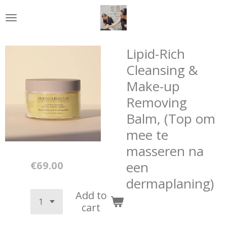
Skip
to
main
content
Lipid-Rich
Cleansing &
Make-up
Removing
Balm, (Top om
mee te
masseren na
€69.00
een
dermaplaning)
Add to
cart