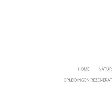
Skip
to
main
content
HOME
NATURA
OPLEIDINGEN REZENERAT