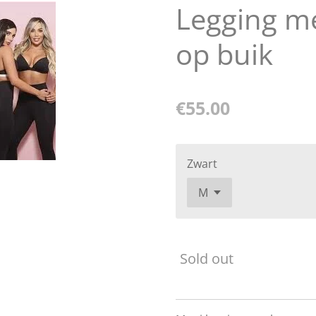
Legging m
op buik
€55.00
Zwart
Sold out