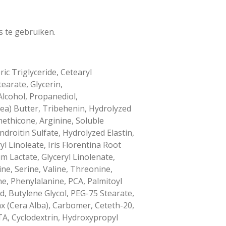
s te gebruiken.
ic Triglyceride, Cetearyl
earate, Glycerin,
Alcohol, Propanediol,
a) Butter, Tribehenin, Hydrolyzed
ethicone, Arginine, Soluble
roitin Sulfate, Hydrolyzed Elastin,
l Linoleate, Iris Florentina Root
m Lactate, Glyceryl Linolenate,
nine, Serine, Valine, Threonine,
ine, Phenylalanine, PCA, Palmitoyl
id, Butylene Glycol, PEG-75 Stearate,
x (Cera Alba), Carbomer, Ceteth-20,
A, Cyclodextrin, Hydroxypropyl