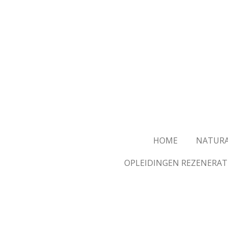
Skip
to
main
content
HOME
NATURA
OPLEIDINGEN REZENERAT