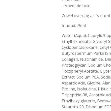
– Voedt de huid.
Zowel overdag als ‘s nacht
Inhoud: 75ml
Water (Aqua), Caprylic/Capr
Ethylhexanoate, Glyceryl St
Cyclopentasiloxane, Cetyl 
Butyrospermum Parkii (She
Collagen, Niacinamide, Dim
Proteoglycan, Sodium Chond
Tocopheryl Acetate, Glycery
Extract, Sodium PCA, Sodiu
Aspartic Acid, Glycine, Ala
Proline, Isoleucine, Histid
Tripeptide-38, Ascorbic Ac
Ethylhexylglycerin, Beeswa
Steareth-20, Disodium EDT