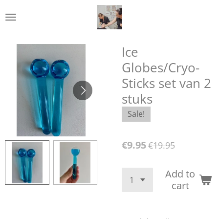
Skip
to
main
content
Ice
Globes/Cryo-
Sticks set van 2
stuks
Sale!
€9.95
€19.95
Add to
cart