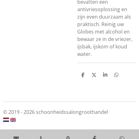
bevatten een
antivriesoplossing en
zijn even duurzaam als
praktisch. Reinig uw
Globes met alcohol en
bewaar ze in de vriezer,
ijsbak, ijskom of koud
water.
S
S
S
S
h
h
h
h
a
a
a
a
r
r
r
r
e
e
e
e
© 2019 - 2026 schoonheidssalongroothandel