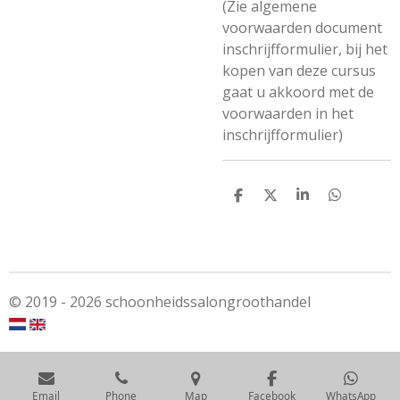
(Zie algemene
voorwaarden document
inschrijfformulier, bij het
kopen van deze cursus
gaat u akkoord met de
voorwaarden in het
inschrijfformulier)
S
S
S
S
h
h
h
h
a
a
a
a
r
r
r
r
e
e
e
e
© 2019 - 2026 schoonheidssalongroothandel
Email
Phone
Map
Facebook
WhatsApp