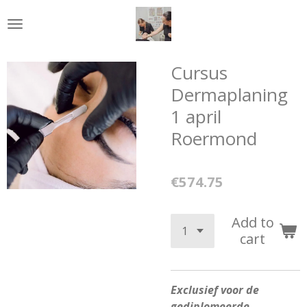
Skip
to
main
content
Cursus
Dermaplaning
1 april
Roermond
€574.75
Add to
cart
Exclusief voor de
gediplomeerde