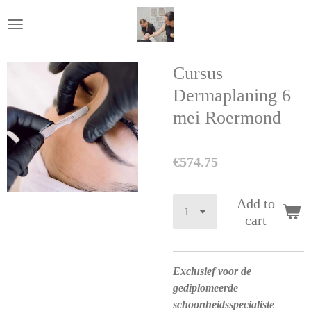
Skip
to
main
content
Cursus
Dermaplaning 6
mei Roermond
€574.75
Add to
cart
Exclusief voor de
gediplomeerde
schoonheidsspecialiste