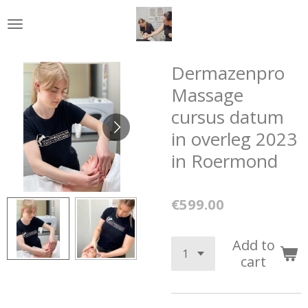
Skip
to
main
content
Dermazenpro
Massage
cursus datum
in overleg 2023
in Roermond
€599.00
Add to
cart